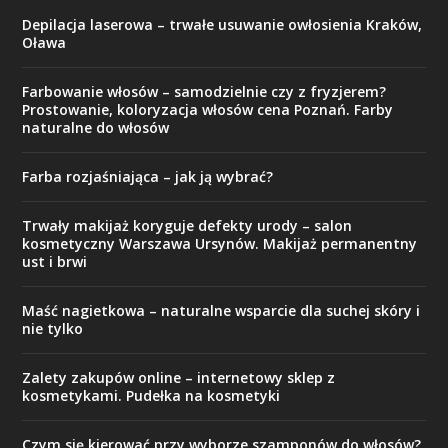
Depilacja laserowa – trwałe usuwanie owłosienia Kraków,
Oława
Farbowanie włosów – samodzielnie czy z fryzjerem?
Prostowanie, koloryzacja włosów cena Poznań. Farby
naturalne do włosów
Farba rozjaśniająca – jak ją wybrać?
Trwały makijaż koryguje defekty urody – salon
kosmetyczny Warszawa Ursynów. Makijaż permanentny
ust i brwi
Maść nagietkowa – naturalne wsparcie dla suchej skóry i
nie tylko
Zalety zakupów online – internetowy sklep z
kosmetykami. Pudełka na kosmetyki
Czym się kierować przy wyborze szamponów do włosów?