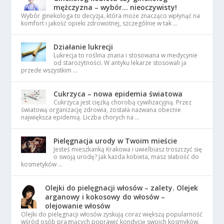
mężczyzna – wybór… nieoczywisty!
Wybór ginekologa to decyzja, która może znacząco wpłynąć na
komfort i jakość opieki zdrowotnej, szczególnie w tak …
Działanie lukrecji
Lukrecja to roślina znana i stosowana w medycynie
od starożytności. W antyku lekarze stosowali ja
przede wszystkim …
Cukrzyca – nowa epidemia światowa
Cukrzyca jest ciężką chorobą cywilizacyjną. Przez
światową organizację zdrowia, została nazwana obecnie
największa epidemią. Liczba chorych na …
Pielęgnacja urody w Twoim mieście
Jesteś mieszkanką Krakowa i uwielbiasz troszczyć się
o swoją urodę? Jak każda kobieta, masz słabość do
kosmetyków …
Olejki do pielęgnacji włosów – zalety. Olejek
arganowy i kokosowy do włosów –
olejowanie włosów
Olejki do pielęgnacji włosów zyskują coraz większą popularność
wśród osób pragnących poprawić kondycję swoich kosmyków.