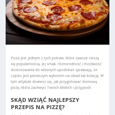
Pizza jest jednym z tych potraw, które zawsze cieszą
się popularnością. Jej smak, różnorodność i możliwość
dostosowania do własnych upodobań sprawiają, że
często jest pierwszym wyborem na obiad lub kolację. W
tym artykule dowiesz się, jak przygotować domową
pizzę, która zachwyci Twoich bliskich i przyjaciół.
SKĄD WZIĄĆ NAJLEPSZY
PRZEPIS NA PIZZĘ?