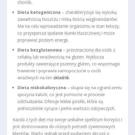
chorób.
Dieta ketogeniczna
– charakteryzuje się wysoką
zawartością tłuszczu i niską ilością węglowodanów.
Ma na celu wprowadzenie organizmu w stan ketozy,
co przyspiesza spalanie tkanki tłuszczowej i może
poprawiać poziom energii.
Dieta bezglutenowa
– przeznaczona dla osób z
celiakią lub wrażliwością na gluten. Wyklucza
produkty zawierające pszenny gluten, co wspomaga
trawienie i poprawia samopoczucie u osób
wrażliwych na ten
składnik
.
Dieta niskokaloryczna
– skupia się na ograniczeniu
spożycia kalorii, co jest pomocne w procesie
odchudzania. Oferuje lekkie posiłki, które są
jednocześnie sycące i pełne wartości odżywczych.
Każda z tych diet ma swoje unikalne spektrum korzyści i
jest dostosowana do różnych potrzeb żywieniowych
klientów. Warto jednak przed podjęciem decyzji o