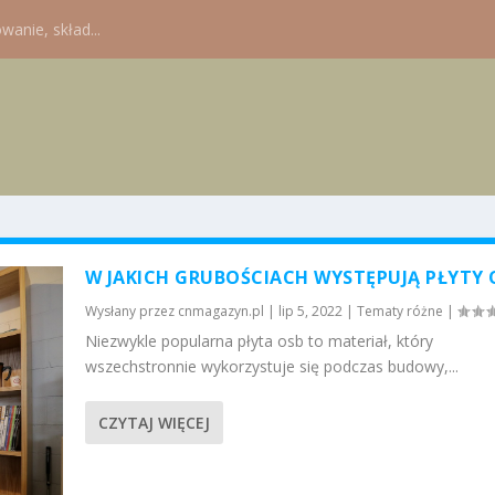
wanie, skład...
W JAKICH GRUBOŚCIACH WYSTĘPUJĄ PŁYTY 
Wysłany przez
cnmagazyn.pl
|
lip 5, 2022
|
Tematy różne
|
Niezwykle popularna płyta osb to materiał, który
wszechstronnie wykorzystuje się podczas budowy,...
CZYTAJ WIĘCEJ