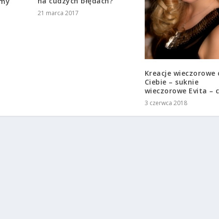
na cudzych błędach?
rmy
21 marca 2017
Kreacje wieczorowe 
Ciebie – suknie
wieczorowe Evita – 
3 czerwca 2018