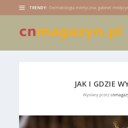
TRENDY:
Dermatologia estetyczna: gabinet medycyny
JAK I GDZIE 
Wysłany przez
cnmagazy