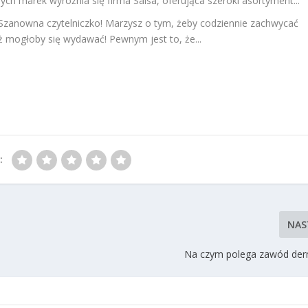
nych marek wyróżnia się firma Salsa, oferująca szeroki asortyment...
Szanowna czytelniczko! Marzysz o tym, żeby codziennie zachwycać
ż mogłoby się wydawać! Pewnym jest to, że...
:
NAS
Na czym polega zawód der