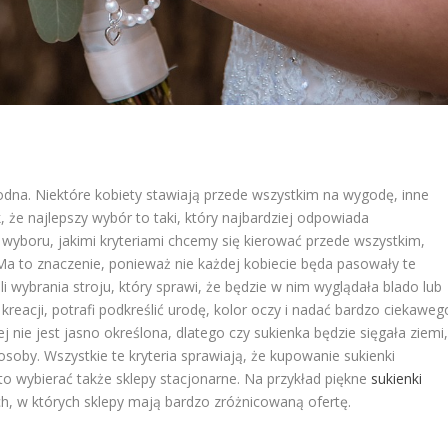
na. Niektóre kobiety stawiają przede wszystkim na wygodę, inne
, że najlepszy wybór to taki, który najbardziej odpowiada
wyboru, jakimi kryteriami chcemy się kierować przede wszystkim,
 Ma to znaczenie, ponieważ nie każdej kobiecie będa pasowały te
 wybrania stroju, który sprawi, że będzie w nim wyglądała blado lub
kreacji, potrafi podkreślić urodę, kolor oczy i nadać bardzo ciekaweg
nej nie jest jasno określona, dlatego czy sukienka będzie sięgała ziemi
osoby. Wszystkie te kryteria sprawiają, że kupowanie sukienki
to wybierać także sklepy stacjonarne. Na przykład piękne
sukienki
h, w których sklepy mają bardzo zróżnicowaną ofertę.