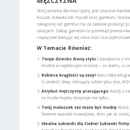
MĘŻCZYZNA
Strój weselny dla mężczyzny jest znacznie bardzie
koszuli, krawatu lub muszki oraz garnituru i butó
zakupiony raz garnitur ma za zadanie posłużyć pr
okazjach. Zakup garnituru to poniekąd pewna inw
i wyłącznie kierując się cena oraz oszczędnościam
W Temacie Również:
Twoje dziecko ikoną stylu
Czasopisma o modz
modne w najbliższym sezonie – co warto, a cze
Kobiece krągłości są sexy!
Masz kilka kilog
Ci znaleźć sklep oferujący odzież plus size, któr
Atrybut mężczyzny pracującego
Każdy z na
że moda męska obejmuje nie tylko...
Twój maluszek też może być modny
Która 
Świetne warunki rozwojowe, dom jak ze snów, p
Idealne sukienki dla Ciebie! Sukienki firmy