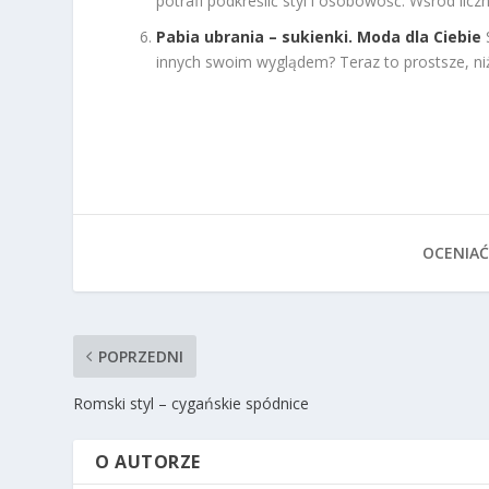
potrafi podkreślić styl i osobowość. Wśród licz
Pabia ubrania – sukienki. Moda dla Ciebie
innych swoim wyglądem? Teraz to prostsze, ni
OCENIAĆ
POPRZEDNI
Romski styl – cygańskie spódnice
O AUTORZE