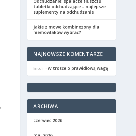
Odchudzanie: spalacze tłuszczu,
tabletki odchudzające – najlepsze
suplementy na odchudzanie
Jakie zimowe kombinezony dla
niemowlaków wybrać?
NAJNOWSZE KOMENTARZE
W trosce o prawidłową wagę
lincoln
-
ARCHIWA
o
czerwiec 2026
.
maj 2026