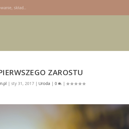
wanie, skład...
PIERWSZEGO ZAROSTU
n.pl
|
sty 31, 2017
|
Uroda
|
0
|