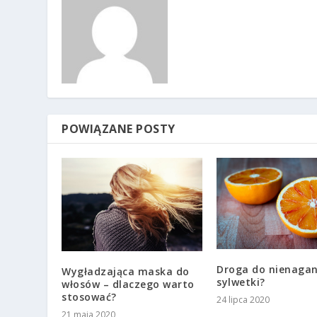
POWIĄZANE POSTY
Droga do nienagan
Wygładzająca maska do
sylwetki?
włosów – dlaczego warto
stosować?
24 lipca 2020
21 maja 2020