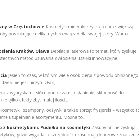
zny w Częstochowie
Kosmetyki mineralne zyskują coraz większą
osoby poszukujące delikatnych rozwiązań dla swojej skóry. Warto
osienia Kraków, Oława
Depilacja laserowa to temat, który zyskuje
utecznych metod usuwania owłosienia. Dzięki innowacyjnej
cia
Jesień to czas, w którym wiele osób cierpi z powodu obniżonego
dzień nie jest niczym złym,...
era z wypryskami, sińce pod oczami, osłabienie, skłonność do
ie tylko efekty zbyt małej ilości...
Kosmetyki, szampony, odżywki a także sprzęt fryzjerski – wszystko t
arne uzupełnianie asortymentu. Można to...
ep z kosmetykami. Pudełka na kosmetyki
Zakupy online zyskują
metyków, gdzie wygoda i oszczędność czasu mają kluczowe znaczenie