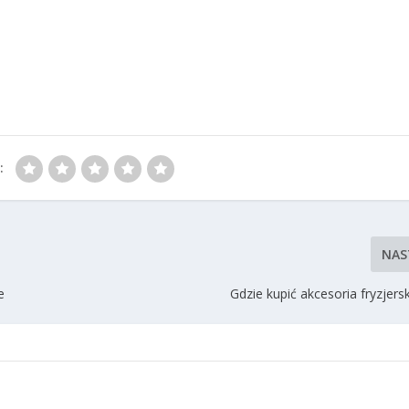
:
NAS
e
Gdzie kupić akcesoria fryzjersk