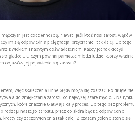
i mężczyzn jest codziennością. Nawet, jeśli ktoś nosi zarost, wąsów
ży im się odpowiednia pielęgnacja, przycinanie i tak dalej. Do tego
wraz z wiekiem i nabytym doświadczeniem. Każdy jednak kiedyś
szło gładko… O czym powinni pamiętać młodzi ludzie, którzy właśnie
h objawów jej pojawienie się zarostu?
pertem, więc skaleczenia i inne błędy mogą się zdarzać. Po drugie nie
brzytwa a do zmiękczania zarostu co najwyżej szare mydło… Na rynku
rycznych, które znacznie ułatwiają cały proces. Do tego bez problemu
 rodzaju naszego zarostu, przez co skóra będzie odpowiednio
 krosty czy zaczerwienienia i tak dalej. Z czasem golenie stanie się