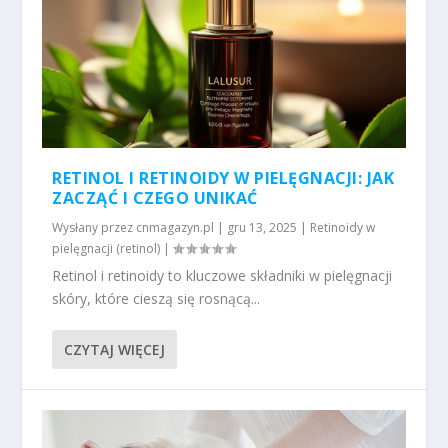
RETINOL I RETINOIDY W PIELĘGNACJI: JAK
ZACZĄĆ I CZEGO UNIKAĆ
Wysłany przez
cnmagazyn.pl
|
gru 13, 2025
|
Retinoidy w
pielęgnacji (retinol)
|
Retinol i retinoidy to kluczowe składniki w pielęgnacji
skóry, które cieszą się rosnącą...
CZYTAJ WIĘCEJ