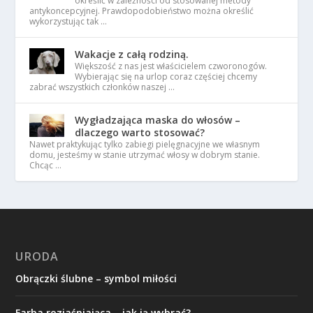
określić w zależności od stosowanej metody
antykoncepcyjnej. Prawdopodobieństwo można określić
wykorzystując tak …
Wakacje z całą rodziną.
Większość z nas jest właścicielem czworonogów.
Wybierając się na urlop coraz częściej chcemy
zabrać wszystkich członków naszej …
Wygładzająca maska do włosów –
dlaczego warto stosować?
Nawet praktykując tylko zabiegi pielęgnacyjne we własnym
domu, jesteśmy w stanie utrzymać włosy w dobrym stanie.
Chcąc …
URODA
Obrączki ślubne – symbol miłości
Farba rozjaśniająca – jak ją wybrać?