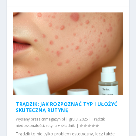
TRĄDZIK: JAK ROZPOZNAĆ TYP I UŁOŻYĆ
SKUTECZNĄ RUTYNĘ
Wysłany przez
cnmagazyn.pl
|
gru 3, 2025
|
Trądzik i
niedoskonałości: rutyna + składniki
|
Trądzik to nie tylko problem estetyczny, lecz także