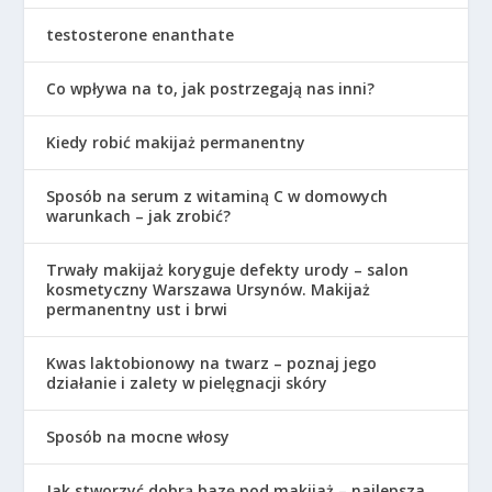
testosterone enanthate
Co wpływa na to, jak postrzegają nas inni?
Kiedy robić makijaż permanentny
Sposób na serum z witaminą C w domowych
warunkach – jak zrobić?
Trwały makijaż koryguje defekty urody – salon
kosmetyczny Warszawa Ursynów. Makijaż
permanentny ust i brwi
Kwas laktobionowy na twarz – poznaj jego
działanie i zalety w pielęgnacji skóry
Sposób na mocne włosy
Jak stworzyć dobrą bazę pod makijaż – najlepsza