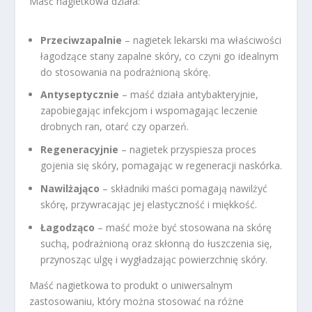
Maść nagietkowa działa:
Przeciwzapalnie
– nagietek lekarski ma właściwości
łagodzące stany zapalne skóry, co czyni go idealnym
do stosowania na podrażnioną skórę.
Antyseptycznie
– maść działa antybakteryjnie,
zapobiegając infekcjom i wspomagając leczenie
drobnych ran, otarć czy oparzeń.
Regeneracyjnie
– nagietek przyspiesza proces
gojenia się skóry, pomagając w regeneracji naskórka.
Nawilżająco
– składniki maści pomagają nawilżyć
skórę, przywracając jej elastyczność i miękkość.
Łagodząco
– maść może być stosowana na skórę
suchą, podrażnioną oraz skłonną do łuszczenia się,
przynosząc ulgę i wygładzając powierzchnię skóry.
Maść nagietkowa to produkt o uniwersalnym
zastosowaniu, który można stosować na różne