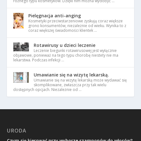
różnego typu kosmetyków. Dzięki nim można wydobyć …
Pielęgnacja anti-anging
Kosmetyki przeciwstarzeniowe zyskują coraz większe
grono konsumentów, niezależnie od wieku. Wynika to z
coraz większej świadomości klientek …
Rotawirusy u dzieci leczenie
Leczenie biegunki rotawirusowej jest wyłącznie
objawowe, ponieważ na tego typu chorobę niestety nie ma
lekarstwa. Podczas infekcji …
Umawianie się na wizytę lekarską.
Umawianie się na wizytę lekarską może wydawać się
skomplikowane, zwłaszcza przy tak wielu
dostępnych opcjach. Niezależnie od …
URODA
Czym się kierować przy wyborze szamponów do włosów?