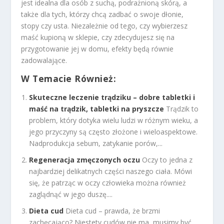
jest idealna dla osób z suchą, podrażnioną skórą, a
także dla tych, którzy chcą zadbać o swoje dłonie,
stopy czy usta. Niezależnie od tego, czy wybierzesz
maść kupioną w sklepie, czy zdecydujesz się na
przygotowanie jej w domu, efekty będą równie
zadowalające.
W Temacie Również:
Skuteczne leczenie trądziku – dobre tabletki i
maść na trądzik, tabletki na pryszcze
Trądzik to
problem, który dotyka wielu ludzi w różnym wieku, a
jego przyczyny są często złożone i wieloaspektowe.
Nadprodukcja sebum, zatykanie porów,...
Regeneracja zmęczonych oczu
Oczy to jedna z
najbardziej delikatnych części naszego ciała. Mówi
się, że patrząc w oczy człowieka można również
zaglądnąć w jego duszę....
Dieta cud
Dieta cud – prawda, że brzmi
zachęcająco? Niestety cudów nie ma, musimy być