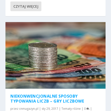
CZYTAJ WIĘCEJ
NIEKONWENCJONALNE SPOSOBY
TYPOWANIA LICZB – GRY LICZBOWE
przez
cnmagazyn.pl
|
sty 29, 2017
|
Tematy różne
|
0
|