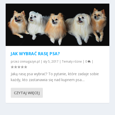
JAK WYBRAĆ RASĘ PSA?
przez
cnmagazyn.pl
|
sty 5, 2017
|
Tematy różne
|
0
|
Jaką rasę psa wybrać? To pytanie, które zadaje sobie
każdy, kto zastanawia się nad kupnem psa....
CZYTAJ WIĘCEJ