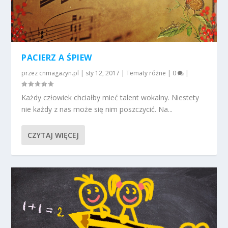
PACIERZ A ŚPIEW
przez
cnmagazyn.pl
|
sty 12, 2017
|
Tematy różne
|
0
|
Każdy człowiek chciałby mieć talent wokalny. Niestety
nie każdy z nas może się nim poszczycić. Na...
CZYTAJ WIĘCEJ