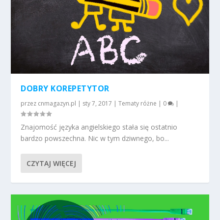
DOBRY KOREPETYTOR
przez
cnmagazyn.pl
|
sty 7, 2017
|
Tematy różne
|
0
|
Znajomość języka angielskiego stała się ostatnio
bardzo powszechna. Nic w tym dziwnego, bo...
CZYTAJ WIĘCEJ