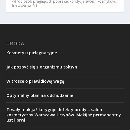
wśród osób pragnących poprawić kondycję swoich kosmyków.
Ich właściwości …
URODA
Kosmetyki pielęgnacyjne
Jak pozbyć się z organizmu toksyn
W trosce o prawidłową wagę
Optymalny plan na odchudzanie
Trwały makijaż koryguje defekty urody – salon
kosmetyczny Warszawa Ursynów. Makijaż permanentny
ust i brwi