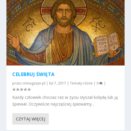
CELEBRUJ ŚWIĘTA
przez
cnmagazyn.pl
|
lut 7, 2017
|
Tematy różne
|
0
|
Każdy człowiek chociaż raz w życiu słyszał kolędę lub ją
śpiewał. Oczywiście najczęściej śpiewamy...
CZYTAJ WIĘCEJ