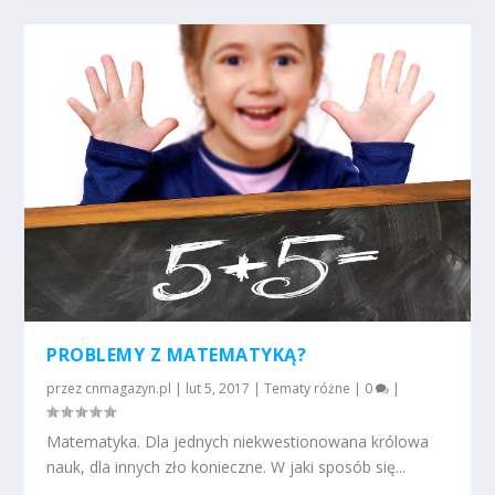
PROBLEMY Z MATEMATYKĄ?
przez
cnmagazyn.pl
|
lut 5, 2017
|
Tematy różne
|
0
|
Matematyka. Dla jednych niekwestionowana królowa
nauk, dla innych zło konieczne. W jaki sposób się...