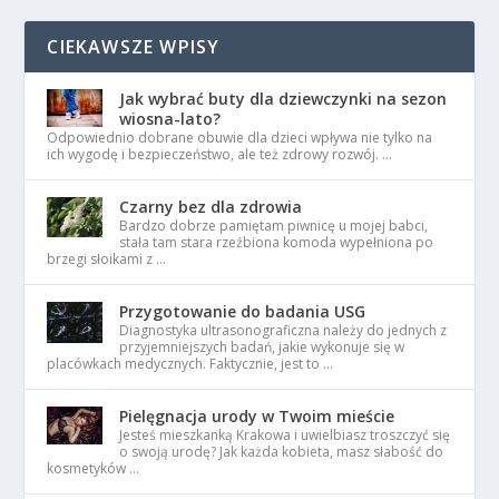
CIEKAWSZE WPISY
Jak wybrać buty dla dziewczynki na sezon
wiosna-lato?
Odpowiednio dobrane obuwie dla dzieci wpływa nie tylko na
ich wygodę i bezpieczeństwo, ale też zdrowy rozwój. …
Czarny bez dla zdrowia
Bardzo dobrze pamiętam piwnicę u mojej babci,
stała tam stara rzeźbiona komoda wypełniona po
brzegi słoikami z …
Przygotowanie do badania USG
Diagnostyka ultrasonograficzna należy do jednych z
przyjemniejszych badań, jakie wykonuje się w
placówkach medycznych. Faktycznie, jest to …
Pielęgnacja urody w Twoim mieście
Jesteś mieszkanką Krakowa i uwielbiasz troszczyć się
o swoją urodę? Jak każda kobieta, masz słabość do
kosmetyków …