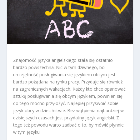
Znajomość języka angielskiego stała się ostatnio
bardzo powszechna. Nic w tym dziwnego, bo
umiejętność posługiwania się językiem obcym jest
bardzo pożądana na rynku pracy. Przydaje się również
na zagranicznych wakacjach. Każdy kto chce opanować
sztukę posługiwania się obcym językiem, powinien się
do tego mocno przyłożyć. Najlepiej przyswoić sobie
język obcy w dzieciństwie. Bez wątpienia najbardziej w
dzisiejszych czasach jest przydatny język angielski. Z
tego też powodu warto zadbać o to, by mówić płynnie
w tym języku.