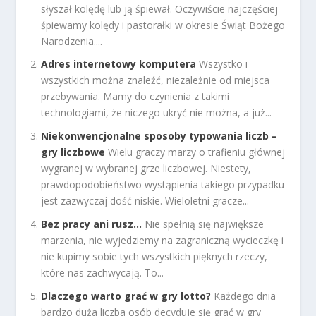
słyszał kolędę lub ją śpiewał. Oczywiście najczęściej
śpiewamy kolędy i pastorałki w okresie Świąt Bożego
Narodzenia....
Adres internetowy komputera
Wszystko i
wszystkich można znaleźć, niezależnie od miejsca
przebywania. Mamy do czynienia z takimi
technologiami, że niczego ukryć nie można, a już...
Niekonwencjonalne sposoby typowania liczb –
gry liczbowe
Wielu graczy marzy o trafieniu głównej
wygranej w wybranej grze liczbowej. Niestety,
prawdopodobieństwo wystąpienia takiego przypadku
jest zazwyczaj dość niskie. Wieloletni gracze...
Bez pracy ani rusz…
Nie spełnią się największe
marzenia, nie wyjedziemy na zagraniczną wycieczkę i
nie kupimy sobie tych wszystkich pięknych rzeczy,
które nas zachwycają. To...
Dlaczego warto grać w gry lotto?
Każdego dnia
bardzo duża liczba osób decyduje się grać w gry