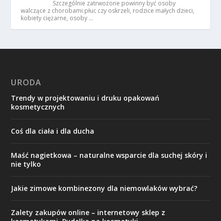
Szczególnie zatrwożone powinny być osoby
walczące z chorobami płuc czy oskrzeli, rodzice małych dzieci,
kobiety ciężarne, osoby …
URODA
Trendy w projektowaniu i druku opakowań
kosmetycznych
Coś dla ciała i dla ducha
Maść nagietkowa – naturalne wsparcie dla suchej skóry i
nie tylko
Jakie zimowe kombinezony dla niemowlaków wybrać?
Zalety zakupów online – internetowy sklep z