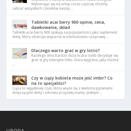
Wybierając się na urlop coraz częściej chcemy
zabrać wszystkich członków naszej …
Tabletki acai berry 900 opinie, cena,
dawkowanie, skład
Tabletki acai berry 900 zyskują na popularności jako suplement
diety, który obiecuje wsparcie w odchudzaniu i poprawę …
Dlaczego warto grać w gry lotto?
Każdego dnia bardzo duża liczba osób decyduje się
grać w gry loteryjne lotto. Duża wygrana, jaką można
…
Czy w ciąży kobieta może jeść imbir? Co
na to specjaliści?
Ciąża to wyjątkowy czas, który wiąże się z wieloma pytaniami
dotyczącymi diety i zdrowia przyszłej mamy. Jednym …
URODA