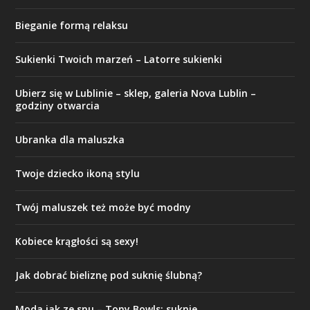
Bieganie formą relaksu
Sukienki Twoich marzeń – Latorre sukienki
Ubierz się w Lublinie – sklep, galeria Nova Lublin –
godziny otwarcia
Ubranka dla maluszka
Twoje dziecko ikoną stylu
Twój maluszek też może być modny
Kobiece krągłości są sexy!
Jak dobrać bieliznę pod suknię ślubną?
Moda jak ze snu – Tony Bowls: suknie