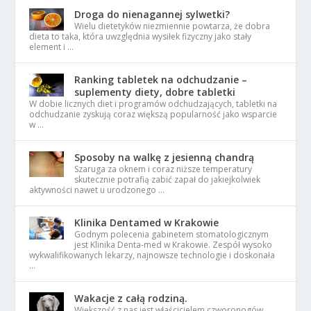
Droga do nienagannej sylwetki?
Wielu dietetyków niezmiennie powtarza, że dobra
dieta to taka, która uwzględnia wysiłek fizyczny jako stały
element i …
Ranking tabletek na odchudzanie –
suplementy diety, dobre tabletki
W dobie licznych diet i programów odchudzających, tabletki na
odchudzanie zyskują coraz większą popularność jako wsparcie
w …
Sposoby na walkę z jesienną chandrą
Szaruga za oknem i coraz niższe temperatury
skutecznie potrafią zabić zapał do jakiejkolwiek
aktywności nawet u urodzonego …
Klinika Dentamed w Krakowie
Godnym polecenia gabinetem stomatologicznym
jest Klinika Denta-med w Krakowie. Zespół wysoko
wykwalifikowanych lekarzy, najnowsze technologie i doskonała
…
Wakacje z całą rodziną.
Większość z nas jest właścicielem czworonogów.