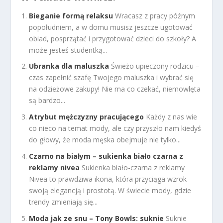
Bieganie formą relaksu
Wracasz z pracy późnym
popołudniem, a w domu musisz jeszcze ugotować
obiad, posprzątać i przygotować dzieci do szkoły? A
może jesteś studentką...
Ubranka dla maluszka
Świeżo upieczony rodzicu –
czas zapełnić szafę Twojego maluszka i wybrać się
na odzieżowe zakupy! Nie ma co czekać, niemowlęta
są bardzo...
Atrybut mężczyzny pracującego
Każdy z nas wie
co nieco na temat mody, ale czy przyszło nam kiedyś
do głowy, że moda męska obejmuje nie tylko...
Czarno na białym – sukienka biało czarna z
reklamy nivea
Sukienka biało-czarna z reklamy
Nivea to prawdziwa ikona, która przyciąga wzrok
swoją elegancją i prostotą. W świecie mody, gdzie
trendy zmieniają się...
Moda jak ze snu – Tony Bowls: suknie
Suknie