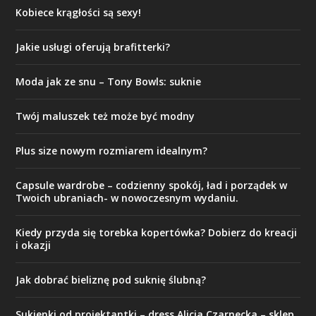
Kobiece krągłości są sexy!
Jakie usługi oferują brafitterki?
Moda jak ze snu – Tony Bowls: suknie
Twój maluszek też może być modny
Plus size nowym rozmiarem idealnym?
Capsule wardrobe – codzienny spokój, ład i porządek w
Twoich ubraniach- w nowoczesnym wydaniu.
Kiedy przyda się torebka kopertówka? Dobierz do kreacji
i okazji
Jak dobrać bieliznę pod suknię ślubną?
Sukienki od projektantki – dress Alicja Czarnecka – sklep