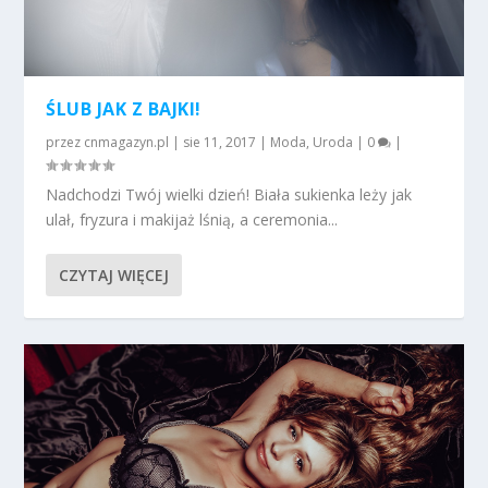
ŚLUB JAK Z BAJKI!
przez
cnmagazyn.pl
|
sie 11, 2017
|
Moda
,
Uroda
|
0
|
Nadchodzi Twój wielki dzień! Biała sukienka leży jak
ulał, fryzura i makijaż lśnią, a ceremonia...
CZYTAJ WIĘCEJ