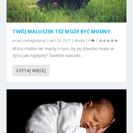
TWÓJ MALUSZEK TEŻ MOŻE BYĆ MODNY
przez
cnmagazyn.pl
|
wrz 20, 2017
|
Moda
|
0
|
Która matka nie marzy o tym, by jej dziecko miało w
życiu jak najlepiej? Świetne warunki...
CZYTAJ WIĘCEJ