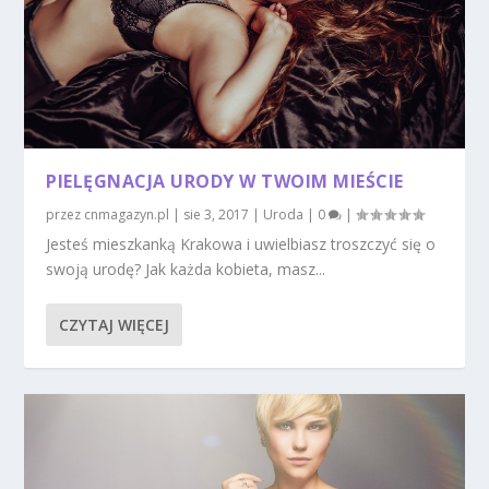
PIELĘGNACJA URODY W TWOIM MIEŚCIE
przez
cnmagazyn.pl
|
sie 3, 2017
|
Uroda
|
0
|
Jesteś mieszkanką Krakowa i uwielbiasz troszczyć się o
swoją urodę? Jak każda kobieta, masz...
CZYTAJ WIĘCEJ