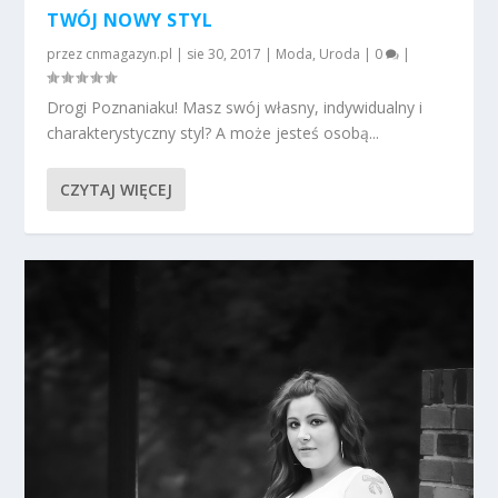
TWÓJ NOWY STYL
przez
cnmagazyn.pl
|
sie 30, 2017
|
Moda
,
Uroda
|
0
|
Drogi Poznaniaku! Masz swój własny, indywidualny i
charakterystyczny styl? A może jesteś osobą...
CZYTAJ WIĘCEJ