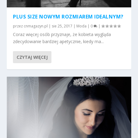
PLUS SIZE NOWYM ROZMIAREM IDEALNYM?
przez
cnmagazyn.pl
|
sie 25, 2017
|
Moda
|
0
|
Coraz więcej osób przyznaje, że kobieta wygląda
zdecydowanie bardziej apetycznie, kiedy ma...
CZYTAJ WIĘCEJ