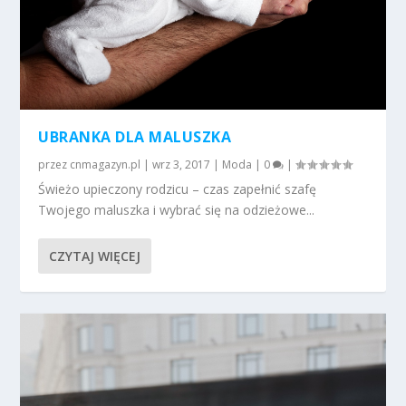
UBRANKA DLA MALUSZKA
przez
cnmagazyn.pl
|
wrz 3, 2017
|
Moda
|
0
|
Świeżo upieczony rodzicu – czas zapełnić szafę
Twojego maluszka i wybrać się na odzieżowe...
CZYTAJ WIĘCEJ