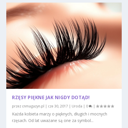
RZĘSY PIĘKNE JAK NIGDY DOTĄD!
przez
cnmagazyn.pl
|
cze 30, 2017
|
Uroda
|
0
|
Każda kobieta marzy o pięknych, długich i mocnych
rzęsach. Od lat uważane są one za symbol...