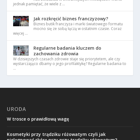
jednak pamiętać, że wiele z …
Jak rozkręcić biznes franczyzowy?
Biznes butik franczyza i marki światowego formatu
mocno się ze sobą łączą w ostatnim czasie. Coraz
więcej …
Regularne badania kluczem do
zachowania zdrowia
W dzisiejszych czasach zdrowie staje się priorytetem, ale czy
wystarczająco dbamy o jego profilaktykę? Regularne badania to
…
URODA
W trosce o prawidłową wagę
Kosmetyki przy trądziku różowatym czyli jak
pielęgnować skórę przy przy trądziku różowatym?