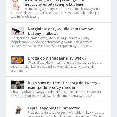
medycyny estetycznej w Lublinie
Dermatologia estetyczna to dziedzina, która zyskuje
coraz większą popularność, zwłaszcza w miastach takich jak
Lublin. W obliczu …
l-arginina: odżywki dla sportowców,
batony białkowe
L-arginina to aminokwas, który zyskuje coraz większą
popularność wśród sportowców, głównie dzięki swoim
niezwykłym właściwościom wspierającym wydolność …
Droga do nienagannej sylwetki?
Wielu dietetyków niezmiennie powtarza, że dobra
dieta to taka, która uwzględnia wysiłek fizyczny jako stały
element i …
Klika słów na temat esencji do twarzy –
esencja do twarzy missha
Chcąc zadbać o swoją urodę, nie obejdzie się bez stosowania
różnego typu kosmetyków. Dzięki nim można wydobyć …
Lepiej zapobiegać, niż leczyć…
Przeziębienie to powszechny problem, który dotyka
nas zwłaszcza w chłodniejszych miesiącach. Warto