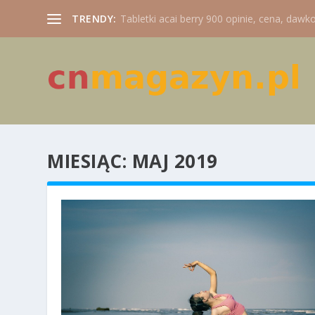
TRENDY:
Tabletki acai berry 900 opinie, cena, dawko
MIESIĄC:
MAJ 2019