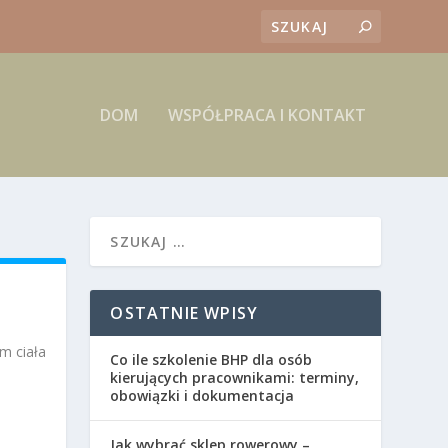
DOM
WSPÓŁPRACA I KONTAKT
OSTATNIE WPISY
m ciała
Co ile szkolenie BHP dla osób
kierujących pracownikami: terminy,
obowiązki i dokumentacja
Jak wybrać sklep rowerowy –