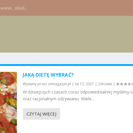
wanie, skład...
JAKĄ DIETĘ WYBRAĆ?
Wysłany przez
cnmagazyn.pl
|
lut 13, 2021
|
Zdrowie
|
W dzisiejszych czasach coraz odpowiedzialniej myślimy o
oraz racjonalnym odżywianiu. Wiele...
CZYTAJ WIĘCEJ