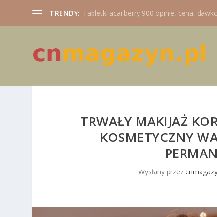
TRENDY:
Tabletki acai berry 900 opinie, cena, dawko
TRWAŁY MAKIJAŻ KOR
KOSMETYCZNY WA
PERMAN
Wysłany przez
cnmagazy