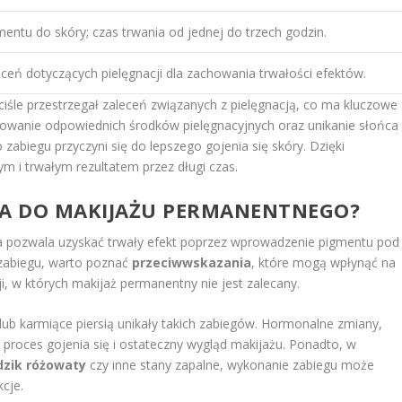
ntu do skóry; czas trwania od jednej do trzech godzin.
eceń dotyczących pielęgnacji dla zachowania trwałości efektów.
ciśle przestrzegał zaleceń związanych z pielęgnacją, co ma kluczowe
osowanie odpowiednich środków pielęgnacyjnych oraz unikanie słońca 
zabiegu przyczyni się do lepszego gojenia się skóry. Dzięki
ym i trwałym rezultatem przez długi czas.
IA DO MAKIJAŻU PERMANENTNEGO?
a pozwala uzyskać trwały efekt poprzez wprowadzenie pigmentu pod
 zabiegu, warto poznać
przeciwwskazania
, które mogą wpłynąć na
cji, w których makijaż permanentny nie jest zalecany.
lub karmiące piersią unikały takich zabiegów. Hormonalne zmiany,
roces gojenia się i ostateczny wygląd makijażu. Ponadto, w
dzik różowaty
czy inne stany zapalne, wykonanie zabiegu może
cje.