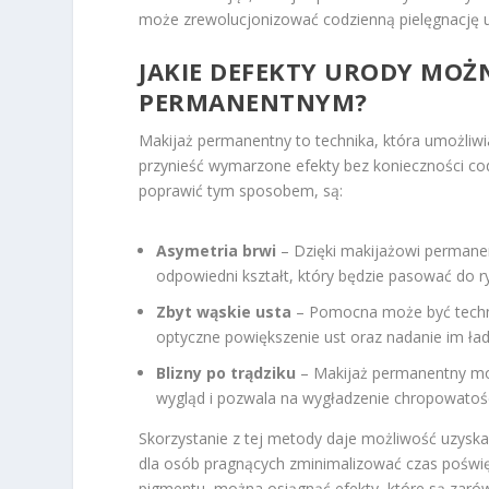
może zrewolucjonizować codzienną pielęgnację 
JAKIE DEFEKTY URODY MO
PERMANENTNYM?
Makijaż permanentny to technika, która umożliwi
przynieść wymarzone efekty bez konieczności c
poprawić tym sposobem, są:
Asymetria brwi
– Dzięki makijażowi permane
odpowiedni kształt, który będzie pasować do r
Zbyt wąskie usta
– Pomocna może być techni
optyczne powiększenie ust oraz nadanie im ładnej
Blizny po trądziku
– Makijaż permanentny moż
wygląd i pozwala na wygładzenie chropowatośc
Skorzystanie z tej metody daje możliwość uzyskan
dla osób pragnących zminimalizować czas poświ
pigmentu, można osiągnąć efekty, które są zarówn