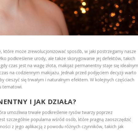
e, które może zrewolucjonizować sposób, w jaki postrzegamy nasze
tylko podkreślenie urody, ale także skorygowanie jej defektów, takich
, gdy czas jest na wagę złota, makijaż permanentny staje się idealny
zas na codziennym makijażu. Jednak przed podjęciem decyzji warto
by cieszyć się trwałym i naturalnym efektem. W kolejnych częściach
u tematowi.
NENTNY I JAK DZIAŁA?
ra umożliwia trwałe podkreślenie rysów twarzy poprzez
est szczególnie popularna wśród osób, które pragną zaoszczędzić
ności z jego aplikacją z powodu różnych czynników, takich jak