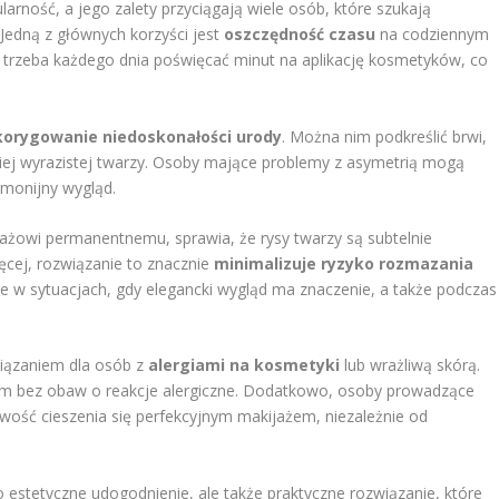
rność, a jego zalety przyciągają wiele osób, które szukają
Jedną z głównych korzyści jest
oszczędność czasu
na codziennym
 trzeba każdego dnia poświęcać minut na aplikację kosmetyków, co
korygowanie niedoskonałości urody
. Można nim podkreślić brwi,
rdziej wyrazistej twarzy. Osoby mające problemy z asymetrią mogą
rmonijny wygląd.
ijażowi permanentnemu, sprawia, że rysy twarzy są subtelnie
cej, rozwiązanie to znacznie
minimalizuje ryzyko rozmazania
tne w sytuacjach, gdy elegancki wygląd ma znaczenie, a także podczas
wiązaniem dla osób z
alergiami na kosmetyki
lub wrażliwą skórą.
em bez obaw o reakcje alergiczne. Dodatkowo, osoby prowadzące
wość cieszenia się perfekcyjnym makijażem, niezależnie od
estetyczne udogodnienie, ale także praktyczne rozwiązanie, które