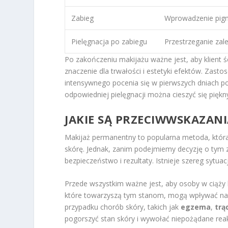
Zabieg
Wprowadzenie pigme
Pielęgnacja po zabiegu
Przestrzeganie zal
Po zakończeniu makijażu ważne jest, aby klient ś
znaczenie dla trwałości i estetyki efektów. Zast
intensywnego pocenia się w pierwszych dniach po 
odpowiedniej pielęgnacji można cieszyć się piękn
JAKIE SĄ PRZECIWWSKAZAN
Makijaż permanentny to popularna metoda, któr
skórę. Jednak, zanim podejmiemy decyzję o tym
bezpieczeństwo i rezultaty. Istnieje szereg sytua
Przede wszystkim ważne jest, aby osoby w ciąży 
które towarzyszą tym stanom, mogą wpływać na p
przypadku chorób skóry, takich jak
egzema
,
trą
pogorszyć stan skóry i wywołać niepożądane reak