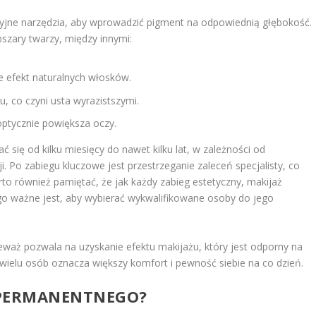
zyjne narzędzia, aby wprowadzić pigment na odpowiednią głębokość.
zary twarzy, między innymi:
e efekt naturalnych włosków.
u, co czyni usta wyrazistszymi.
optycznie powiększa oczy.
ię od kilku miesięcy do nawet kilku lat, w zależności od
. Po zabiegu kluczowe jest przestrzeganie zaleceń specjalisty, co
o również pamiętać, że jak każdy zabieg estetyczny, makijaż
go ważne jest, aby wybierać wykwalifikowane osoby do jego
ieważ pozwala na uzyskanie efektu makijażu, który jest odporny na
 wielu osób oznacza większy komfort i pewność siebie na co dzień.
U PERMANENTNEGO?