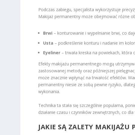
Podczas zabiegu, specjalista wykorzystuje precy
Makijaż permanentny może obejmować różne obs
Brwi
– konturowanie i wypełnianie brwi, co daj
Usta
– podkreślenie konturu i nadanie im kolor
Eyeliner
– trwała kreska na powiekach, która 
Efekty makijażu permanentnego mogą utrzymywać s
zastosowanej metody oraz późniejszej pielęgnacji
może znacznie wpłynąć na trwałość efektów. Wart
permanentny niesie ze sobą pewne ryzyko, dlate
wykonania.
Technika ta stała się szczególnie popularna, pon
działanie czasu i czynników zewnętrznych, co dla
JAKIE SĄ ZALETY MAKIJAŻ