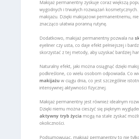
Makijaż permanentny zyskuje coraz większą popula
wygodnych i trwałych rozwiązań kosmetycznych. 
makijażu. Dzięki makijażowi permanentnemu, nie
znacząco ułatwia poranną rutynę.
Dodatkowo, makijaż permanentny pozwala na
s
eyeliner czy usta, co daje efekt pełniejszej i ba
skorzystać z tej metody, aby uzyskać bardziej ha
Naturalny efekt, jaki można osiągnąć dzięki mak
podkreślone, co wielu osobom odpowiada. Co wię
makijażu
w ciągu dnia, co jest szczególnie isto
intensywnej aktywności fizycznej.
Makijaż permanentny jest również idealnym roz
Dzięki niemu można cieszyć się pięknym wygląd
aktywny tryb życia
mogą na stałe zyskać możli
okoliczności.
Podsumowując, makijaż permanentny to nie tylko 