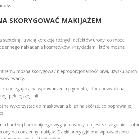
urody.
ŻNA SKORYGOWAĆ MAKIJAŻEM
a subtelną i trwałą korekcję różnych defektów urody, co może
odziennego nakładania kosmetyków. Przykładami, które można
ntnemu można skorygować nieproporcjonalność brwi, uzyskując ich
ysów twarzy.
ka polegająca na wprowadzeniu pigmentu, która pozwala na
, pełniejszej linii.
na wykorzystać do maskowania blizn na skórze, co poprawia jej
i.
ia bardziej harmonijnego wyglądu twarzy, co jest szczególnie istotn
ęcony na codzienny makijaż. Dzięki precyzyjnemu wprowadzeniu
o estetyczne, jak i naturalne.