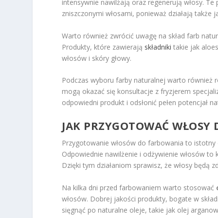
intensywnie nawilżają oraz regenerują włosy. T
zniszczonymi włosami, ponieważ działają także j
Warto również zwrócić uwagę na skład farb natu
Produkty, które zawierają
składniki
takie jak alo
włosów i skóry głowy.
Podczas wyboru farby naturalnej warto również
mogą okazać się konsultacje z fryzjerem specjali
odpowiedni produkt i odsłonić pełen potencjał n
JAK PRZYGOTOWAĆ WŁOSY 
Przygotowanie włosów do farbowania to istotny e
Odpowiednie nawilżenie i odżywienie włosów to k
Dzięki tym działaniom sprawisz, że włosy będą zdr
Na kilka dni przed farbowaniem warto stosować
włosów. Dobrej jakości produkty, bogate w skład
sięgnąć po naturalne oleje, takie jak olej argano