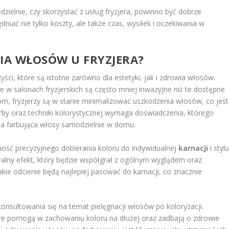
zielnie, czy skorzystać z usług fryzjera, powinno być dobrze
iać nie tylko koszty, ale także czas, wysiłek i oczekiwania w
NIA WŁOSÓW U FRYZJERA?
ści, które są istotne zarówno dla estetyki, jak i zdrowia włosów.
 w salonach fryzjerskich są często mniej inwazyjne niż te dostępne
om, fryzjerzy są w stanie minimalizować uszkodzenia włosów, co jest
arby oraz techniki kolorystycznej wymaga doświadczenia, którego
ba farbująca włosy samodzielnie w domu.
ość precyzyjnego dobierania koloru do indywidualnej
karnacji
i styl
uralny efekt, który będzie współgrał z ogólnym wyglądem oraz
akie odcienie będą najlepiej pasować do karnacji, co znacznie
konsultowania się na temat pielęgnacji włosów po koloryzacji.
re pomogą w zachowaniu koloru na dłużej oraz zadbają o zdrowie