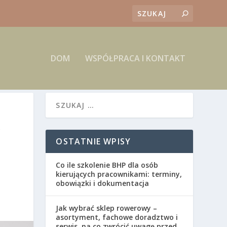
DOM
WSPÓŁPRACA I KONTAKT
?
OSTATNIE WPISY
Co ile szkolenie BHP dla osób
kierujących pracownikami: terminy,
obowiązki i dokumentacja
Jak wybrać sklep rowerowy –
asortyment, fachowe doradztwo i
serwis, na co zwrócić uwagę przed