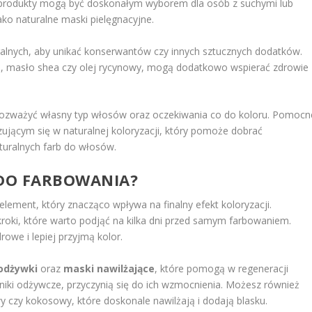
e produkty mogą być doskonałym wyborem dla osób z suchymi lub
ako naturalne maski pielęgnacyjne.
ralnych, aby unikać konserwantów czy innych sztucznych dodatków.
es, masło shea czy olej rycynowy, mogą dodatkowo wspierać zdrowie
 rozważyć własny typ włosów oraz oczekiwania co do koloru. Pomocn
zującym się w naturalnej koloryzacji, który pomoże dobrać
aturalnych farb do włosów.
DO FARBOWANIA?
lement, który znacząco wpływa na finalny efekt koloryzacji.
roki, które warto podjąć na kilka dni przed samym farbowaniem.
owe i lepiej przyjmą kolor.
odżywki
oraz
maski nawilżające
, które pomogą w regeneracji
niki odżywcze, przyczynią się do ich wzmocnienia. Możesz również
wy czy kokosowy, które doskonale nawilżają i dodają blasku.