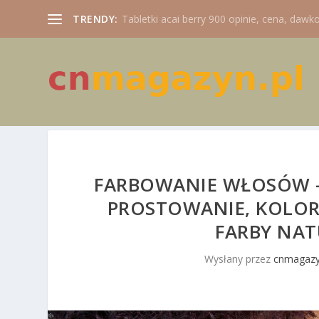
TRENDY:
Tabletki acai berry 900 opinie, cena, dawko
FARBOWANIE WŁOSÓW – 
PROSTOWANIE, KOLO
FARBY NA
Wysłany przez
cnmagazy