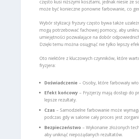
często kusi niższymi kosztami, jednak niesie ze 
może być konieczne ponowne farbowanie, co ge
Wybór stylizacji fryzury często bywa także uzal
mogą potrzebować fachowej pomocy, aby unikną
umiejętności pozwalające na dobór odpowiednic
Dzięki temu można osiągnąć nie tylko lepszy efek
Oto niektóre z kluczowych czynników, które war
fryzjera:
Doświadczenie
– Osoby, które farbowały włos
Efekt końcowy
– Fryzjerzy mają dostęp do pr
lepsze rezultaty.
Czas
– Samodzielne farbowanie może wymagać w
podczas gdy w salonie cały proces jest zorgan
Bezpieczeństwo
– Wykonanie złożonych techn
aby uniknąć niepożądanych rezultatów.