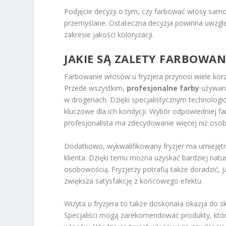
Podjęcie decyzji o tym, czy farbować włosy samod
przemyślane. Ostateczna decyzja powinna uwzględn
zakresie jakości koloryzacji.
JAKIE SĄ ZALETY FARBOWA
Farbowanie włosów u fryzjera przynosi wiele korzy
Przede wszystkim,
profesjonalne farby
używane
w drogeriach. Dzięki specjalistycznym technologi
kluczowe dla ich kondycji. Wybór odpowiedniej f
profesjonalista ma zdecydowanie więcej niż oso
Dodatkowo, wykwalifikowany fryzjer ma umiejętn
klienta. Dzięki temu można uzyskać bardziej nat
osobowością. Fryzjerzy potrafią także doradzić, j
zwiększa satysfakcję z końcowego efektu.
Wizyta u fryzjera to także doskonała okazja do s
Specjaliści mogą zarekomendować produkty, któ