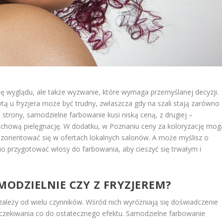
ę wyglądu, ale także wyzwanie, które wymaga przemyślanej decyzji.
 u fryzjera może być trudny, zwłaszcza gdy na szali stają zarówno
ej strony, samodzielne farbowanie kusi niską ceną, z drugiej –
 fachową pielęgnację. W dodatku, w Poznaniu ceny za koloryzację mog
e zorientować się w ofertach lokalnych salonów. A może myślisz o
io przygotować włosy do farbowania, aby cieszyć się trwałym i
ODZIELNIE CZY Z FRYZJEREM?
i zależy od wielu czynników. Wśród nich wyróżniają się doświadczenie
oczekiwania co do ostatecznego efektu. Samodzielne farbowanie