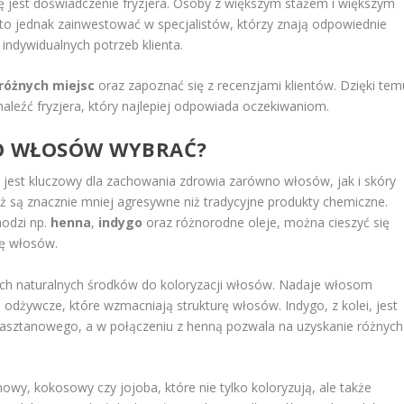
jest doświadczenie fryzjera. Osoby z większym stażem i większym
rto jednak zainwestować w specjalistów, którzy znają odpowiednie
 indywidualnych potrzeb klienta.
różnych miejsc
oraz zapoznać się z recenzjami klientów. Dzięki tem
aleźć fryzjera, który najlepiej odpowiada oczekiwaniom.
DO WŁOSÓW WYBRAĆ?
jest kluczowy dla zachowania zdrowia zarówno włosów, jak i skóry
aż są znacznie mniej agresywne niż tradycyjne produkty chemiczne.
hodzi np.
henna
,
indygo
oraz różnorodne oleje, można cieszyć się
ję włosów.
zych naturalnych środków do koloryzacji włosów. Nadaje włosom
 odżywcze, które wzmacniają strukturę włosów. Indygo, z kolei, jest
kasztanowego, a w połączeniu z henną pozwala na uzyskanie różnych
owy, kokosowy czy jojoba, które nie tylko koloryzują, ale także