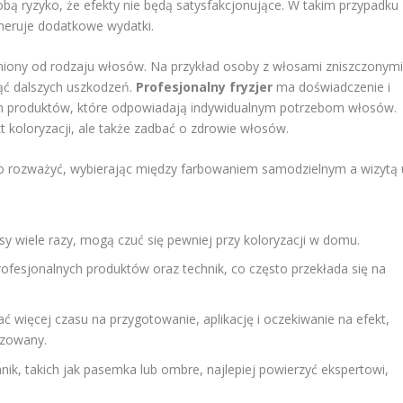
sobą ryzyko, że efekty nie będą satysfakcjonujące. W takim przypadku
neruje dodatkowe wydatki.
eżniony od rodzaju włosów. Na przykład osoby z włosami zniszczonym
ć dalszych uszkodzeń.
Profesjonalny fryzjer
ma doświadczenie i
h produktów, które odpowiadają indywidualnym potrzebom włosów.
t koloryzacji, ale także zadbać o zdrowie włosów.
to rozważyć, wybierając między farbowaniem samodzielnym a wizytą 
y wiele razy, mogą czuć się pewniej przy koloryzacji w domu.
ofesjonalnych produktów oraz technik, co często przekłada się na
ięcej czasu na przygotowanie, aplikację i oczekiwanie na efekt,
izowany.
ik, takich jak pasemka lub ombre, najlepiej powierzyć ekspertowi,