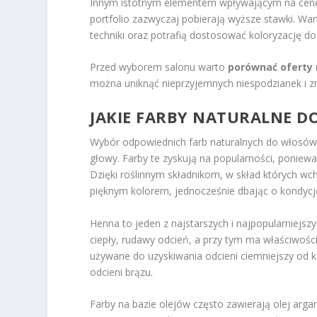
Innym istotnym elementem wpływającym na cenę 
portfolio zazwyczaj pobierają wyższe stawki. Wa
techniki oraz potrafią dostosować koloryzację do
Przed wyborem salonu warto
porównać oferty 
można uniknąć nieprzyjemnych niespodzianek i zn
JAKIE FARBY NATURALNE 
Wybór odpowiednich farb naturalnych do włosów 
głowy. Farby te zyskują na popularności, poniew
Dzięki roślinnym składnikom, w skład których wc
pięknym kolorem, jednocześnie dbając o kondyc
Henna to jeden z najstarszych i najpopularniejs
ciepły, rudawy odcień, a przy tym ma właściwości
używane do uzyskiwania odcieni ciemniejszy od 
odcieni brązu.
Farby na bazie olejów często zawierają olej argan