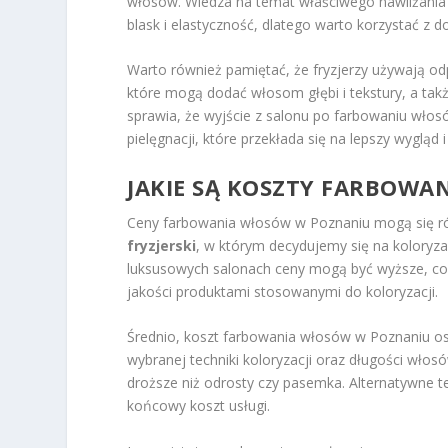
włosów. Wiedza na temat właściwego nawilżania 
blask i elastyczność, dlatego warto korzystać z d
Warto również pamiętać, że fryzjerzy używają odp
które mogą dodać włosom głębi i tekstury, a ta
sprawia, że wyjście z salonu po farbowaniu włos
pielęgnacji, które przekłada się na lepszy wygląd
JAKIE SĄ KOSZTY FARBOWA
Ceny farbowania włosów w Poznaniu mogą się róż
fryzjerski
, w którym decydujemy się na koloryz
luksusowych salonach ceny mogą być wyższe, co 
jakości produktami stosowanymi do koloryzacji.
Średnio, koszt farbowania włosów w Poznaniu os
wybranej techniki koloryzacji oraz długości wło
droższe niż odrosty czy pasemka. Alternatywne t
końcowy koszt usługi.