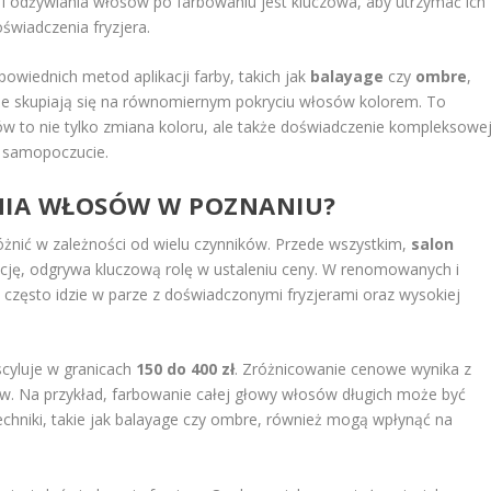
i odżywiania włosów po farbowaniu jest kluczowa, aby utrzymać ich
oświadczenia fryzjera.
owiednich metod aplikacji farby, takich jak
balayage
czy
ombre
,
kże skupiają się na równomiernym pokryciu włosów kolorem. To
ów to nie tylko zmiana koloru, ale także doświadczenie kompleksowe
 i samopoczucie.
NIA WŁOSÓW W POZNANIU?
nić w zależności od wielu czynników. Przede wszystkim,
salon
ację, odgrywa kluczową rolę w ustaleniu ceny. W renomowanych i
często idzie w parze z doświadczonymi fryzjerami oraz wysokiej
cyluje w granicach
150 do 400 zł
. Zróżnicowanie cenowe wynika z
sów. Na przykład, farbowanie całej głowy włosów długich może być
echniki, takie jak balayage czy ombre, również mogą wpłynąć na