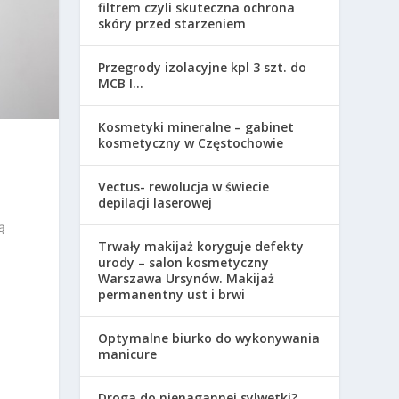
filtrem czyli skuteczna ochrona
skóry przed starzeniem
Przegrody izolacyjne kpl 3 szt. do
MCB I...
Kosmetyki mineralne – gabinet
kosmetyczny w Częstochowie
Vectus- rewolucja w świecie
depilacji laserowej
ą
Trwały makijaż koryguje defekty
urody – salon kosmetyczny
Warszawa Ursynów. Makijaż
permanentny ust i brwi
Optymalne biurko do wykonywania
manicure
Droga do nienagannej sylwetki?