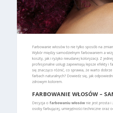
Farbowanie włosów to nie tylko sposób na zmian
Wybór między samodzielnym farbowaniem a wizytą
koszty, jak i ryzyko nieudanej koloryzacji. Z jedn
profesjonalne usługi zapewniają lepsze efekty i
się znacząco różnić, co sprawia, że warto dobrz
farbach naturalnych? Dowiedz się, jak odpowiedn
zdrowym kolorem.
FARBOWANIE WŁOSÓW – SAM
Decyzja o
farbowaniu włosów
nie jest prosta 
osoby farbującej, umiejętności techniczne oraz 