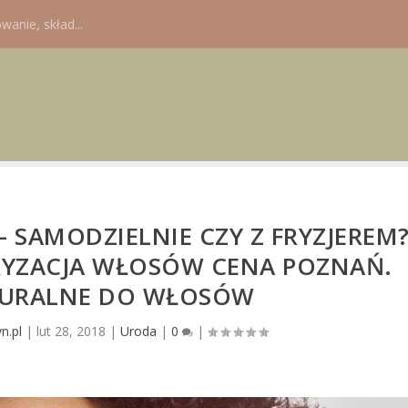
wanie, skład...
SAMODZIELNIE CZY Z FRYZJEREM
RYZACJA WŁOSÓW CENA POZNAŃ.
TURALNE DO WŁOSÓW
n.pl
|
lut 28, 2018
|
Uroda
|
0
|