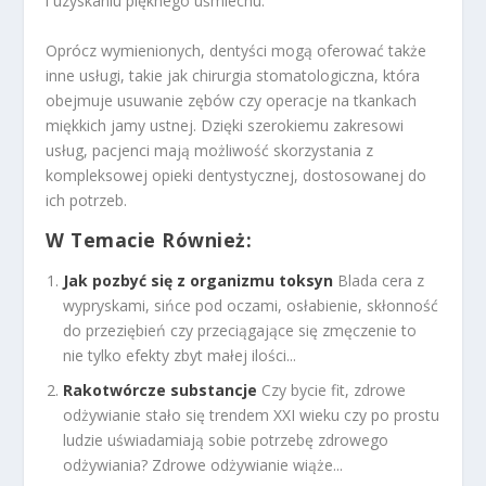
i uzyskaniu pięknego uśmiechu.
Oprócz wymienionych, dentyści mogą oferować także
inne usługi, takie jak chirurgia stomatologiczna, która
obejmuje usuwanie zębów czy operacje na tkankach
miękkich jamy ustnej. Dzięki szerokiemu zakresowi
usług, pacjenci mają możliwość skorzystania z
kompleksowej opieki dentystycznej, dostosowanej do
ich potrzeb.
W Temacie Również:
Jak pozbyć się z organizmu toksyn
Blada cera z
wypryskami, sińce pod oczami, osłabienie, skłonność
do przeziębień czy przeciągające się zmęczenie to
nie tylko efekty zbyt małej ilości...
Rakotwórcze substancje
Czy bycie fit, zdrowe
odżywianie stało się trendem XXI wieku czy po prostu
ludzie uświadamiają sobie potrzebę zdrowego
odżywiania? Zdrowe odżywianie wiąże...