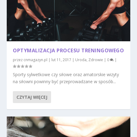
OPTYMALIZACJA PROCESU TRENINGOWEGO
przez
cnmagazyn.pl
|
lut 11, 2017
|
Uroda
,
Zdrowie
|
0
|
Sporty sylwetkowe czy siłowe oraz amatorskie wizyty
na siłowni powinny być przeprowadzane w sposób...
CZYTAJ WIĘCEJ