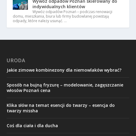
Wywóz odpadów Poznań skierowany do
indywidualnych klientów
Wywóz odpadów Poznań – podczas renowacji
domu, mieszkania, biura lub firmy budowlanej powstają
odpady, które należy usunąć. …
URODA
Jakie zimowe kombinezony dla niemowlaków wybrać?
Sposób na bujną fryzurę – modelowanie, zagęszczanie
włosów Poznań cena
Klika słów na temat esencji do twarzy – esencja do
twarzy missha
Coś dla ciała i dla ducha