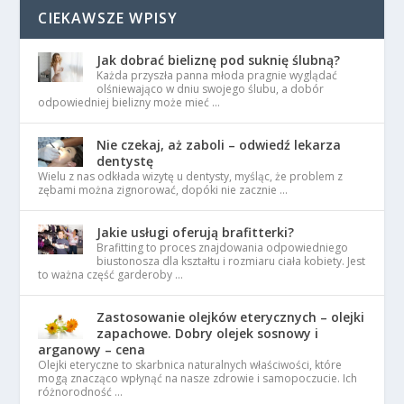
CIEKAWSZE WPISY
Jak dobrać bieliznę pod suknię ślubną?
Każda przyszła panna młoda pragnie wyglądać
olśniewająco w dniu swojego ślubu, a dobór
odpowiedniej bielizny może mieć …
Nie czekaj, aż zaboli – odwiedź lekarza
dentystę
Wielu z nas odkłada wizytę u dentysty, myśląc, że problem z
zębami można zignorować, dopóki nie zacznie …
Jakie usługi oferują brafitterki?
Brafitting to proces znajdowania odpowiedniego
biustonosza dla kształtu i rozmiaru ciała kobiety. Jest
to ważna część garderoby …
Zastosowanie olejków eterycznych – olejki
zapachowe. Dobry olejek sosnowy i
arganowy – cena
Olejki eteryczne to skarbnica naturalnych właściwości, które
mogą znacząco wpłynąć na nasze zdrowie i samopoczucie. Ich
różnorodność …