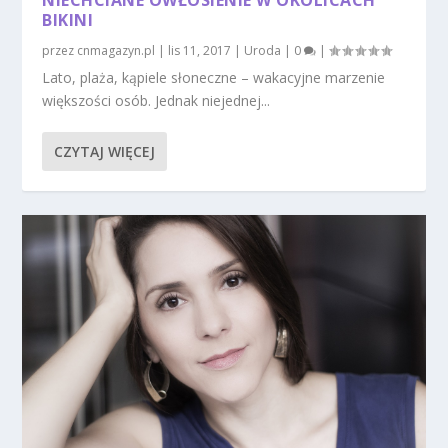
BIKINI
przez
cnmagazyn.pl
|
lis 11, 2017
|
Uroda
|
0
|
Lato, plaża, kąpiele słoneczne – wakacyjne marzenie
większości osób. Jednak niejednej...
CZYTAJ WIĘCEJ