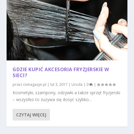
GDZIE KUPIĆ AKCESORIA FRYZJERSKIE W
SIECI?
przez
cnmagazyn.pl
|
lut 3, 2017
|
Uroda
|
0
|
Kosmetyki, szampony, odżywki a także sprzęt fryzjerski
– wszystko to zużywa się dosyć szybko...
CZYTAJ WIĘCEJ