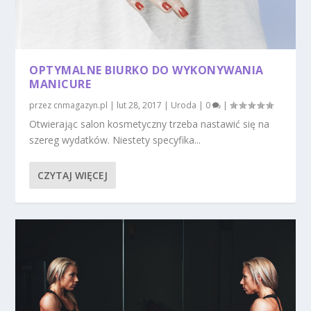
OPTYMALNE BIURKO DO WYKONYWANIA
MANICURE
przez
cnmagazyn.pl
|
lut 28, 2017
|
Uroda
|
0
|
Otwierając salon kosmetyczny trzeba nastawić się na
szereg wydatków. Niestety specyfika...
CZYTAJ WIĘCEJ