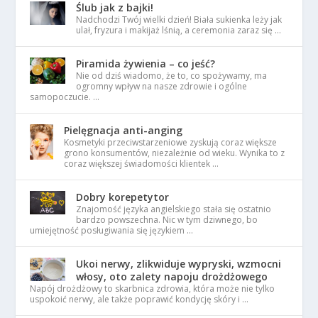
Ślub jak z bajki!
Nadchodzi Twój wielki dzień! Biała sukienka leży jak
ulał, fryzura i makijaż lśnią, a ceremonia zaraz się …
Piramida żywienia – co jeść?
Nie od dziś wiadomo, że to, co spożywamy, ma
ogromny wpływ na nasze zdrowie i ogólne
samopoczucie. …
Pielęgnacja anti-anging
Kosmetyki przeciwstarzeniowe zyskują coraz większe
grono konsumentów, niezależnie od wieku. Wynika to z
coraz większej świadomości klientek …
Dobry korepetytor
Znajomość języka angielskiego stała się ostatnio
bardzo powszechna. Nic w tym dziwnego, bo
umiejętność posługiwania się językiem …
Ukoi nerwy, zlikwiduje wypryski, wzmocni
włosy, oto zalety napoju drożdżowego
Napój drożdżowy to skarbnica zdrowia, która może nie tylko
uspokoić nerwy, ale także poprawić kondycję skóry i …