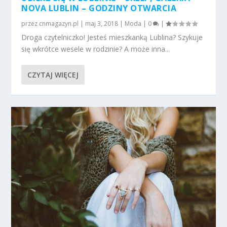
NOVA LUBLIN – GODZINY OTWARCIA
przez
cnmagazyn.pl
|
maj 3, 2018
|
Moda
|
0
|
Droga czytelniczko! Jesteś mieszkanką Lublina? Szykuje
się wkrótce wesele w rodzinie? A może inna...
CZYTAJ WIĘCEJ