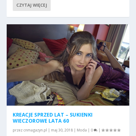
CZYTAJ WIĘCEJ
KREACJE SPRZED LAT – SUKIENKI
WIECZOROWE LATA 60
przez
cnmagazyn.pl
|
maj 30, 2018
|
Moda
|
0
|