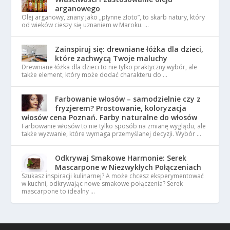
arganowego
Olej arganowy, znany jako „płynne złoto”, to skarb natury, który
od wieków cieszy się uznaniem w Maroku. …
Zainspiruj się: drewniane łóżka dla dzieci,
które zachwycą Twoje maluchy
Drewniane łóżka dla dzieci to nie tylko praktyczny wybór, ale
także element, który może dodać charakteru do …
Farbowanie włosów – samodzielnie czy z
fryzjerem? Prostowanie, koloryzacja
włosów cena Poznań. Farby naturalne do włosów
Farbowanie włosów to nie tylko sposób na zmianę wyglądu, ale
także wyzwanie, które wymaga przemyślanej decyzji. Wybór …
Odkrywaj Smakowe Harmonie: Serek
Mascarpone w Niezwykłych Połączeniach
Szukasz inspiracji kulinarnej? A może chcesz eksperymentować
w kuchni, odkrywając nowe smakowe połączenia? Serek
mascarpone to idealny …