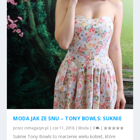
MODA JAK ZE SNU – TONY BOWLS: SUKNIE
przez
cnmagazyn.pl
|
cze 11, 2018
|
Moda
|
0
|
Suknie Tony Bowls to marzenie wielu kobiet, które