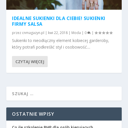
IDEALNE SUKIENKI DLA CIEBIE! SUKIENKI
FIRMY SALSA
przez
cnmagazyn.pl
|
kwi 22, 2018
|
Moda
|
0
|
Sukienki to nieodłączny element kobiecej garderoby,
który potrafi podkreślić styl i osobowość....
CZYTAJ WIĘCEJ
OSTATNIE WPISY
Co ile szkolenie BHP dla osób kierujących