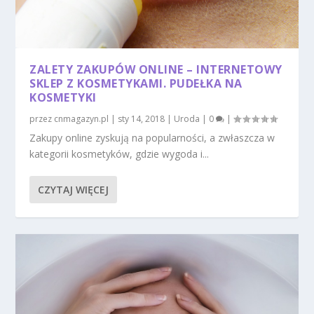
ZALETY ZAKUPÓW ONLINE – INTERNETOWY
SKLEP Z KOSMETYKAMI. PUDEŁKA NA
KOSMETYKI
przez
cnmagazyn.pl
|
sty 14, 2018
|
Uroda
|
0
|
Zakupy online zyskują na popularności, a zwłaszcza w
kategorii kosmetyków, gdzie wygoda i...
CZYTAJ WIĘCEJ