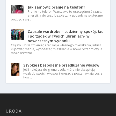
Jak zamówić pranie na telefon?
Pranie na telefon Warszawa to oszczędność czasu,
energii, a do tego bezpieczny sposób na skuteczne
pozbycie się …
Capsule wardrobe – codzienny spokój, ład
i porządek w Twoich ubraniach- w
nowoczesnym wydaniu.
Często lubisz zmieniać aranżacje własnego mieszkania, lubisz
kupować meble, wyposażać mieszkanie w nowe przedmioty. A
może ostatnio …
Szybkie i bezbolesne przedłużanie włosów
Jeśli należysz do grona osób, które nie akceptują
wyglądu swoich włosów i wreszcie postanawiają coś z
tym …
URODA