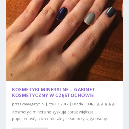
KOSMETYKI MINERALNE – GABINET
KOSMETYCZNY W CZĘSTOCHOWIE
przez
cnmagazyn.pl
|
cze 13, 2017
|
Uroda
|
0
|
Kosmetyki mineralne zyskują coraz większą
popularność, a ich naturalny skład przyciąga osoby...