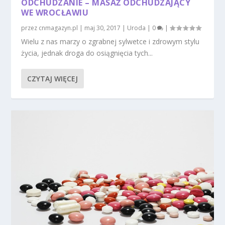
ODCHUDZANIE – MASAŻ ODCHUDZAJĄCY
WE WROCŁAWIU
przez
cnmagazyn.pl
|
maj 30, 2017
|
Uroda
|
0
|
Wielu z nas marzy o zgrabnej sylwetce i zdrowym stylu
życia, jednak droga do osiągnięcia tych...
CZYTAJ WIĘCEJ