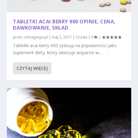
TABLETKI ACAI BERRY 900 OPINIE, CENA,
DAWKOWANIE, SKŁAD
przez
cnmagazyn.pl
|
maj 2, 2017
|
Uroda
|
0
|
Tabletki acai berry 900 zyskują na popularności jako
suplement diety, który obiecuje wsparcie w...
CZYTAJ WIĘCEJ