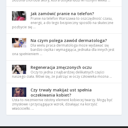
złożona choroba skóry, która dotyka ludzi w różnym wieku …
Jak zamówić pranie na telefon?
Pranie na telefon Warszawa to oszczędność czasu,
energii, a do tego bezpieczny sposób na skuteczne
pozbycie się …
Na czym polega zawód dermatologa?
Dla wielu praca dermatologa może wydawać się
bardzo ciężka i wymagająca, jednaka dla innych jest
ona spełnieniem …
Regeneracja zmęczonych oczu
Oczy to jedna z najbardziej delikatnych części
naszego ciała. Mówi się, że patrząc w oczy człowieka można …
Czy trwały makijaż ust spełnia
oczekiwania kobiet?
Usta to niezmiernie istotny element kobiecej twarzy. Mogą być
zmysłowe i przyciągające wzrok, działając na korzyść
właścicielki. …