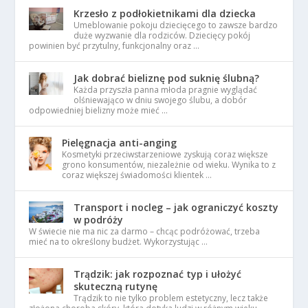
Krzesło z podłokietnikami dla dziecka
Umeblowanie pokoju dziecięcego to zawsze bardzo
duże wyzwanie dla rodziców. Dziecięcy pokój
powinien być przytulny, funkcjonalny oraz …
Jak dobrać bieliznę pod suknię ślubną?
Każda przyszła panna młoda pragnie wyglądać
olśniewająco w dniu swojego ślubu, a dobór
odpowiedniej bielizny może mieć …
Pielęgnacja anti-anging
Kosmetyki przeciwstarzeniowe zyskują coraz większe
grono konsumentów, niezależnie od wieku. Wynika to z
coraz większej świadomości klientek …
Transport i nocleg – jak ograniczyć koszty
w podróży
W świecie nie ma nic za darmo – chcąc podróżować, trzeba
mieć na to określony budżet. Wykorzystując …
Trądzik: jak rozpoznać typ i ułożyć
skuteczną rutynę
Trądzik to nie tylko problem estetyczny, lecz także