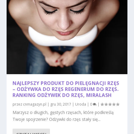
NAJLEPSZY PRODUKT DO PIELĘGNACJI RZĘS
– ODŻYWKA DO RZĘS REGENERUM DO RZĘS.
RANKING ODŻYWEK DO RZĘS, MIRALASH
przez
cnmagazyn.pl
|
gru 30, 2017
|
Uroda
|
0
|
Marzysz o długich, gęstych rzęsach, które podkreślą
Twoje spojrzenie? Odżywki do rzęs stały się...