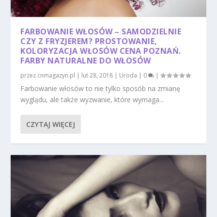
FARBOWANIE WŁOSÓW – SAMODZIELNIE
CZY Z FRYZJEREM? PROSTOWANIE,
KOLORYZACJA WŁOSÓW CENA POZNAŃ.
FARBY NATURALNE DO WŁOSÓW
przez
cnmagazyn.pl
|
lut 28, 2018
|
Uroda
|
0
|
Farbowanie włosów to nie tylko sposób na zmianę
wyglądu, ale także wyzwanie, które wymaga...
CZYTAJ WIĘCEJ