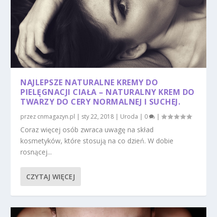
NAJLEPSZE NATURALNE KREMY DO
PIELĘGNACJI CIAŁA – NATURALNY KREM DO
TWARZY DO CERY NORMALNEJ I SUCHEJ.
przez
cnmagazyn.pl
|
sty 22, 2018
|
Uroda
|
0
|
Coraz więcej osób zwraca uwagę na skład
kosmetyków, które stosują na co dzień. W dobie
rosnącej...
CZYTAJ WIĘCEJ