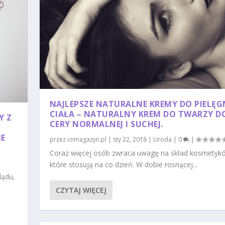
NAJLEPSZE NATURALNE KREMY DO PIELĘG
CIAŁA – NATURALNY KREM DO TWARZY D
Y Z
CERY NORMALNEJ I SUCHEJ.
NE
przez
cnmagazyn.pl
|
sty 22, 2018
|
Uroda
|
0
|
Coraz więcej osób zwraca uwagę na skład kosmetyk
które stosują na co dzień. W dobie rosnącej...
lądu,
CZYTAJ WIĘCEJ