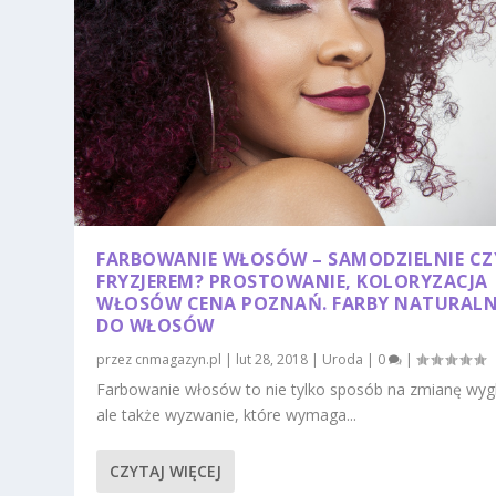
FARBOWANIE WŁOSÓW – SAMODZIELNIE CZ
FRYZJEREM? PROSTOWANIE, KOLORYZACJA
WŁOSÓW CENA POZNAŃ. FARBY NATURAL
DO WŁOSÓW
przez
cnmagazyn.pl
|
lut 28, 2018
|
Uroda
|
0
|
Farbowanie włosów to nie tylko sposób na zmianę wyg
ale także wyzwanie, które wymaga...
CZYTAJ WIĘCEJ