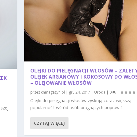
OLEJKI DO PIELĘGNACJI WŁOSÓW – ZALETY
OLEJEK ARGANOWY I KOKOSOWY DO WŁ
ZEK
– OLEJOWANIE WŁOSÓW
przez
cnmagazyn.pl
|
gru 24, 2017
|
Uroda
|
0
|
Olejki do pielęgnacji włosów zyskują coraz większą
popularność wśród osób pragnących poprawić...
aszej
CZYTAJ WIĘCEJ