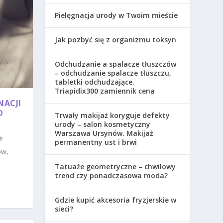
Pielęgnacja urody w Twoim mieście
Jak pozbyć się z organizmu toksyn
Odchudzanie a spalacze tłuszczów
– odchudzanie spalacze tłuszczu,
tabletki odchudzające.
Triapidix300 zamiennik cena
NACJI
O
Trwały makijaż koryguje defekty
urody – salon kosmetyczny
Warszawa Ursynów. Makijaż
permanentny ust i brwi
ów,
Tatuaże geometryczne – chwilowy
trend czy ponadczasowa moda?
Gdzie kupić akcesoria fryzjerskie w
sieci?