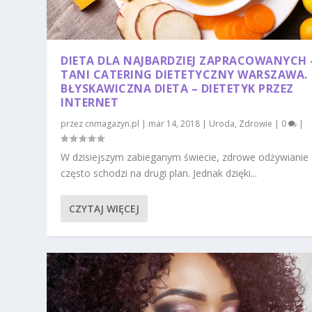
DIETA DLA NAJBARDZIEJ ZAPRACOWANYCH 
TANI CATERING DIETETYCZNY WARSZAWA.
BŁYSKAWICZNA DIETA – DIETETYK PRZEZ
INTERNET
przez
cnmagazyn.pl
|
mar 14, 2018
|
Uroda
,
Zdrowie
|
0
|
W dzisiejszym zabieganym świecie, zdrowe odżywianie
często schodzi na drugi plan. Jednak dzięki...
CZYTAJ WIĘCEJ