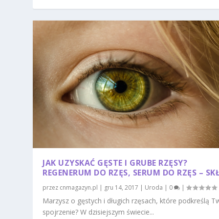
JAK UZYSKAĆ GĘSTE I GRUBE RZĘSY?
REGENERUM DO RZĘS, SERUM DO RZĘS – SK
przez
cnmagazyn.pl
|
gru 14, 2017
|
Uroda
|
0
|
Marzysz o gęstych i długich rzęsach, które podkreślą T
spojrzenie? W dzisiejszym świecie...