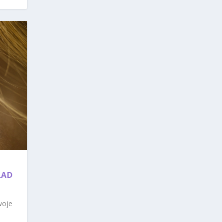
ŁAD
woje