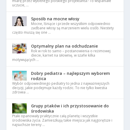
miarę przez wybitnego polskiego projektanta? To wspaniałe
uczucie, …
Sposób na mocne włosy
Mocne, lśniące i przede wszystkim odpowiednio
zadbane włosy są marzeniem wielu osób. Niestety
często muszą się one …
Optymalny plan na odchudzanie
Rok w rok to samo – postanowienia o reżimowej
diecie, karnet na siłownię, w szafie kilka
motywujących …
Dobry pediatra – najlepszym wyborem
rodzica
Wybór odpowiedniego pediatry to jedna z najważniejszych
decyzji, jakie podejmuje każdy rodzic. To nie tylko kwestia
zdrowia …
Grupy ptaków i ich przystosowanie do
środowiska
Ptaki opanowały praktycznie całą planetę i wszystkie
środowiska życia. Zamieszkują takie miejsca jak najgorętsze i
najsuchsze tereny …